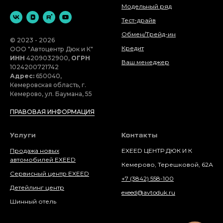
Модельный ряд
Тест-драйв
Обмен/Трейд-ин
© 2023 - 2026
Кредит
ООО "Автоцентр Дюк и К"
ИНН
4209032900,
ОГРН
Ваш менеджер
1024200721742
Адрес:
650040,
Кемеровская область, г.
Кемерово, ул. Баумана, 55
ПРАВОВАЯ ИНФОРМАЦИЯ
Услуги
Контакты
Продажа новых
EXEED ЦЕНТР ДЮК И К
автомобилей EXEED
Кемерово, Терешковой, 62А
Сервисный центр EXEED
+7 (3842) 558-100
Детейлинг центр
exeed@avtoduk.ru
Шинный отель