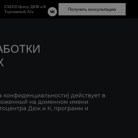
EXEED Центр ДЮК и К
Получить консультацию
Терешковой, 62а
АБОТКИ
Х
 конфиденциальности) действует в
оложенный на доменном имени
втоцентра Дюк и К, программ и