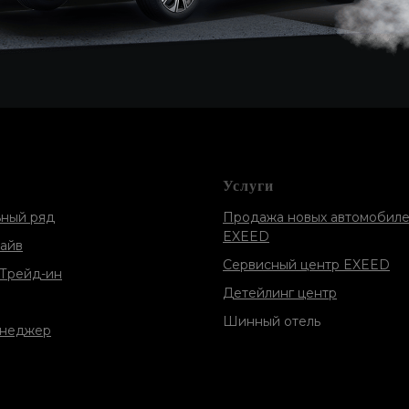
Услуги
ный ряд
Продажа новых автомобил
EXEED
райв
Сервисный центр EXEED
Трейд-ин
Детейлинг центр
Шинный отель
неджер