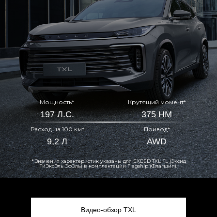
Мощность*
Крутящий момент*
197 Л.С.
375 НМ
Расход на 100 км*
Привод*
9,2 Л
AWD
* Значения характеристик указаны для EXEED TXL FL (Эксид
ТиЭксЭль ЭфЭль) в комплектации Flagship (Флагшип).
Видео-обзор TXL