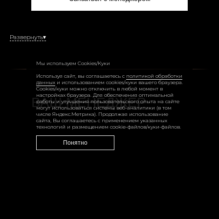
Развернуть▾
Мы используем Cookies/Куки
Используя сайт, вы соглашаетесь с
политикой обработки
данных
и использованием cookies/куки вашего браузера.
Cookies/куки можно отключить в любой момент в
настройках браузера. Для обеспечения оптимальной
ВАШ МЕНЕДЖЕР
работы и улучшения пользовательского опыта на сайте
могут использоваться системы веб-аналитики (в том
числе Яндекс.Метрика). Продолжая использование
сайта, Вы соглашаетесь с применением указанных
технологий и размещением cookie-файлов/куки-файлов.
Понятно