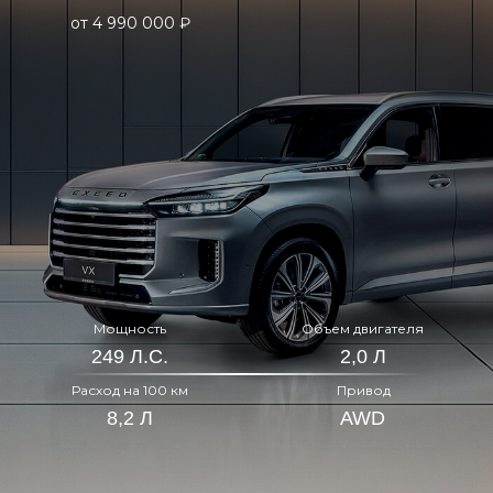
от 4 990 000 ₽
Мощность
Объем двигателя
249 Л.С.
2,0 Л
Расход на 100 км
Привод
8,2 Л
AWD