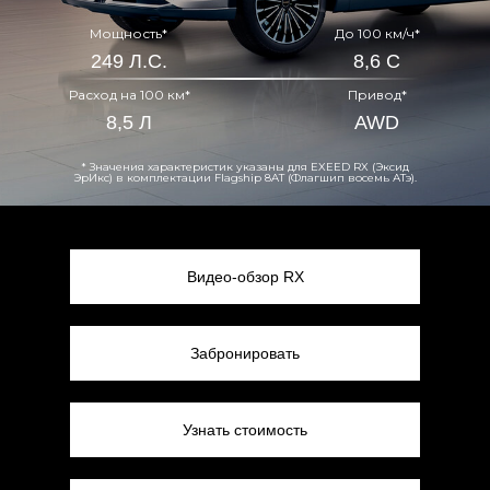
Мощность*
До 100 км/ч*
249 Л.С.
8,6 С
Расход на 100 км*
Привод*
8,5 Л
AWD
* Значения характеристик указаны для EXEED RX (Эксид
ЭрИкс) в комплектации Flagship 8AT (Флагшип восемь АТэ).
Видео-обзор RX
Забронировать
Узнать стоимость