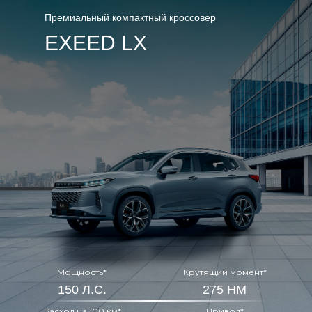
Премиальный компактный кроссовер
EXEED LX
Мощность*
Крутящий момент*
150 Л.С.
275 НМ
Расход на 100 км*
Привод*